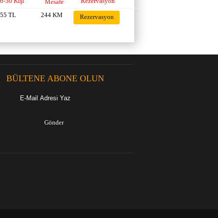
6-30 Kişi
Rezervasyon
Mesafe
(Transfer)
55 TL
244 KM
Rezervasyon
BÜLTENE ABONE OLUN