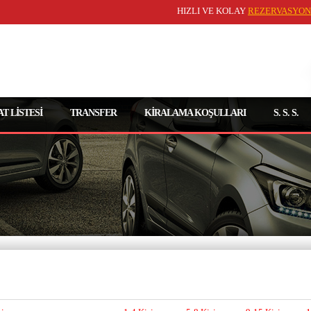
HIZLI VE KOLAY
REZERVASYON
AT LİSTESİ
TRANSFER
KİRALAMA KOŞULLARI
S. S. S.