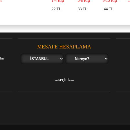
ri
1-4 Kişi
5-8 Kişi
9-15 Kişi
1
22 TL
33 TL
44 TL
MESAFE HESAPLAMA
lar
...seçiniz...