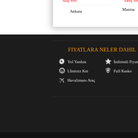
Alış Yeri
Varış Ye
Manisa
Ankara
FIYATLARA NELER DAHIL
Yol Yardım
İndirimli Fiyat
Lİmitsiz Km
Full Kasko
Havalimanı Araç
Teslimi