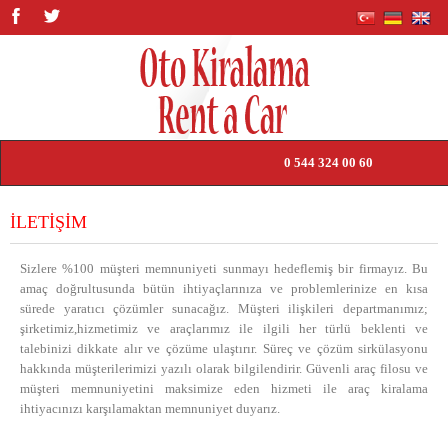
0 544 324 00 60
ANASAYFA
İLETİŞİM
FİYAT LİSTESİ
Sizlere %100 müşteri memnuniyeti sunmayı hedeflemiş bir firmayız. Bu
amaç doğrultusunda bütün ihtiyaçlarınıza ve problemlerinize en kısa
TRANSFER
sürede yaratıcı çözümler sunacağız. Müşteri ilişkileri departmanımız;
şirketimiz,hizmetimiz ve araçlarımız ile ilgili her türlü beklenti ve
KİRALAMA KOŞULLARI
talebinizi dikkate alır ve çözüme ulaştırır. Süreç ve çözüm sirkülasyonu
hakkında müşterilerimizi yazılı olarak bilgilendirir. Güvenli araç filosu ve
müşteri memnuniyetini maksimize eden hizmeti ile araç kiralama
HAKKIMIZDA
ihtiyacınızı karşılamaktan memnuniyet duyarız.
İLETİŞİM