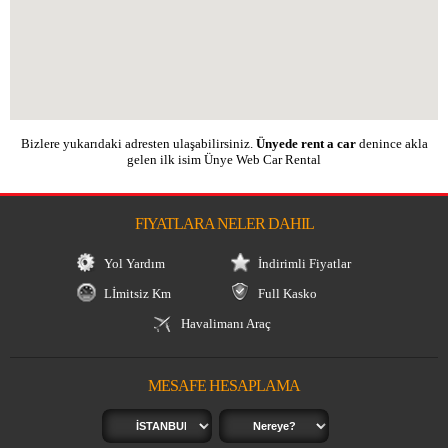
Bizlere yukarıdaki adresten ulaşabilirsiniz.
Ünyede rent a car
denince akla
gelen ilk isim Ünye Web Car Rental
FIYATLARA NELER DAHIL
Yol Yardım
İndirimli Fiyatlar
Lİmitsiz Km
Full Kasko
Havalimanı Araç
Teslimi
MESAFE HESAPLAMA