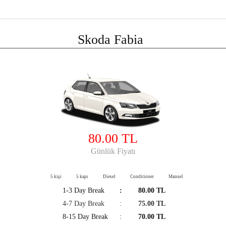
Skoda Fabia
80.00 TL
Günlük Fiyatı
5 kişi
5 kapı
Diesel
Conditioner
Manuel
1-3 Day Break
:
80.00 TL
4-7 Day Break
:
75.00 TL
8-15 Day Break
:
70.00 TL