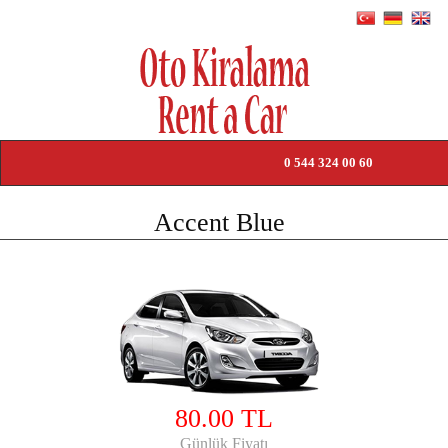
0 544 324 00 60
HOME PAGE
Accent Blue
PRICE LIST
TRANSFERS
RENTAL TERMS
ABOUT US
80.00 TL
CONTACT US
Günlük Fiyatı