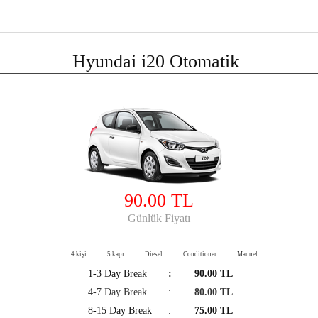
Hyundai i20 Otomatik
90.00 TL
Günlük Fiyatı
4 kişi
5 kapı
Diesel
Conditioner
Manuel
1-3 Day Break
:
90.00 TL
4-7 Day Break
:
80.00 TL
8-15 Day Break
:
75.00 TL