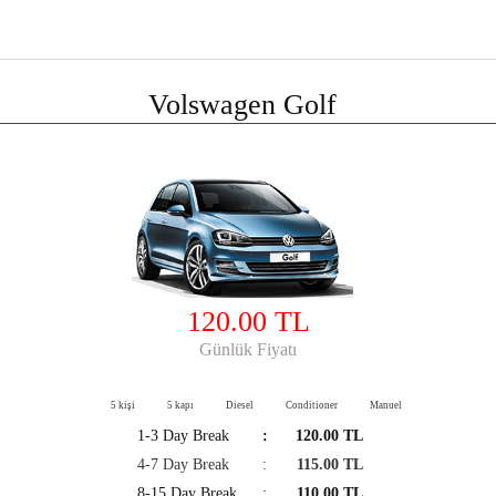
Volswagen Golf
120.00 TL
Günlük Fiyatı
5 kişi
5 kapı
Diesel
Conditioner
Manuel
1-3 Day Break
:
120.00 TL
4-7 Day Break
:
115.00 TL
8-15 Day Break
:
110.00 TL