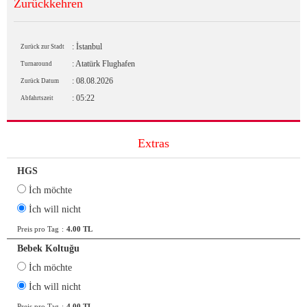
Zurückkehren
: İstanbul
Zurück zur Stadt
: Atatürk Flughafen
Turnaround
: 08.08.2026
Zurück Datum
: 05:22
Abfahrtszeit
Extras
HGS
İch möchte
İch will nicht
Preis pro Tag
:
4.00 TL
Bebek Koltuğu
İch möchte
İch will nicht
Preis pro Tag
:
4.00 TL