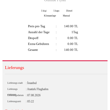
5 kişi
5 kapı
Diesel
Klimaanlage
Manual
Preis pro Tag
:
140.00
TL
Anzahl der Tage
:
1Tag
Dropoff
:
0.00 TL
Extra-Gebühren
:
0.00
TL
Gesamt
:
140.00
TL
Lieferungs
: İstanbul
Lieferungs stadt
: Atatürk Flughafen
Lieferungs
stationen
: 07.08.2026
Lieferungsdatum
: 05:22
Lieferungszeit